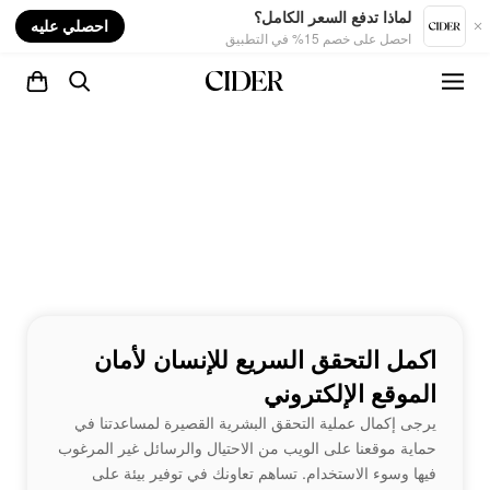
nt
لماذا تدفع السعر الكامل؟
احصلي عليه
احصل على خصم 15% في التطبيق
اكمل التحقق السريع للإنسان لأمان
الموقع الإلكتروني
يرجى إكمال عملية التحقق البشرية القصيرة لمساعدتنا في
حماية موقعنا على الويب من الاحتيال والرسائل غير المرغوب
فيها وسوء الاستخدام. تساهم تعاونك في توفير بيئة على