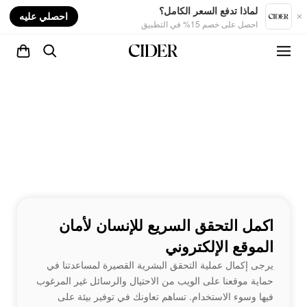
nt
لماذا تدفع السعر الكامل؟
احصلي عليه
احصل على خصم 15% في التطبيق
اكمل التحقق السريع للإنسان لأمان
الموقع الإلكتروني
يرجى إكمال عملية التحقق البشرية القصيرة لمساعدتنا في
حماية موقعنا على الويب من الاحتيال والرسائل غير المرغوب
فيها وسوء الاستخدام. تساهم تعاونك في توفير بيئة على