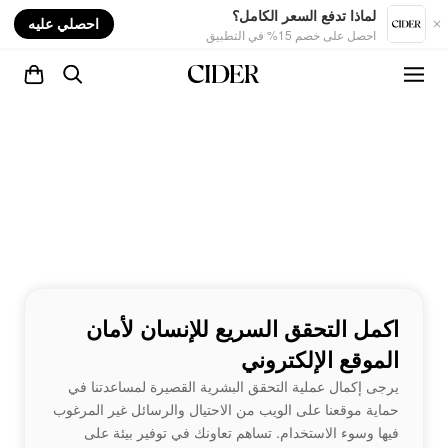
nt
لماذا تدفع السعر الكامل؟
احصلي عليه
احصل على خصم 15% في التطبيق
اكمل التحقق السريع للإنسان لأمان
الموقع الإلكتروني
يرجى إكمال عملية التحقق البشرية القصيرة لمساعدتنا في
حماية موقعنا على الويب من الاحتيال والرسائل غير المرغوب
فيها وسوء الاستخدام. تساهم تعاونك في توفير بيئة على