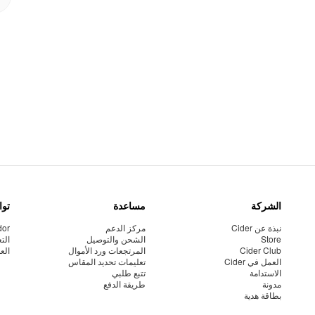
الشركة
مساعدة
توا
نبذة عن Cider
مركز الدعم
dor
Store
الشحن والتوصيل
الت
Cider Club
المرتجعات ورد الأموال
الع
العمل في Cider
تعليمات تحديد المقاس
الاستدامة
تتبع طلبي
مدونة
طريقة الدفع
بطاقة هدية