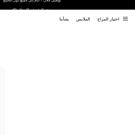
ندعم الدفع عند الاستلام 📦
اختيار المزاج
الملابس
بشأننا