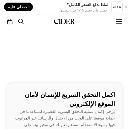
nt
لماذا تدفع السعر الكامل؟
احصلي عليه
احصل على خصم 15% في التطبيق
اكمل التحقق السريع للإنسان لأمان
الموقع الإلكتروني
يرجى إكمال عملية التحقق البشرية القصيرة لمساعدتنا في
حماية موقعنا على الويب من الاحتيال والرسائل غير المرغوب
فيها وسوء الاستخدام. تساهم تعاونك في توفير بيئة على