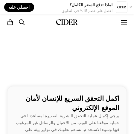
nt
لماذا تدفع السعر الكامل؟
احصلي عليه
احصل على خصم 15% في التطبيق
اكمل التحقق السريع للإنسان لأمان
الموقع الإلكتروني
يرجى إكمال عملية التحقق البشرية القصيرة لمساعدتنا في
حماية موقعنا على الويب من الاحتيال والرسائل غير المرغوب
فيها وسوء الاستخدام. تساهم تعاونك في توفير بيئة على