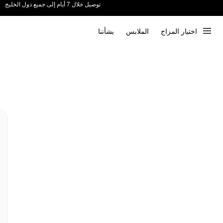
ندعم الدفع عند الاستلام 📦
اختيار المزاج
الملابس
بشأننا