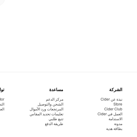
الشركة
مساعدة
توا
نبذة عن Cider
مركز الدعم
dor
Store
الشحن والتوصيل
الت
Cider Club
المرتجعات ورد الأموال
الع
العمل في Cider
تعليمات تحديد المقاس
الاستدامة
تتبع طلبي
مدونة
طريقة الدفع
بطاقة هدية