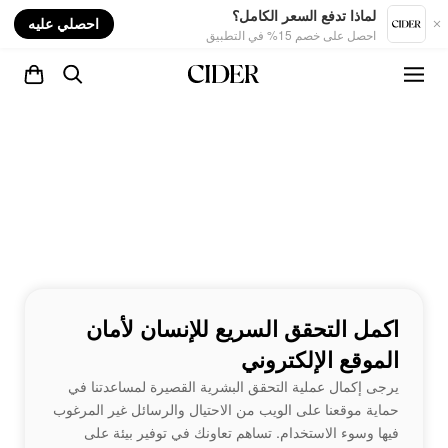
nt
لماذا تدفع السعر الكامل؟
احصلي عليه
احصل على خصم 15% في التطبيق
اكمل التحقق السريع للإنسان لأمان
الموقع الإلكتروني
يرجى إكمال عملية التحقق البشرية القصيرة لمساعدتنا في
حماية موقعنا على الويب من الاحتيال والرسائل غير المرغوب
فيها وسوء الاستخدام. تساهم تعاونك في توفير بيئة على