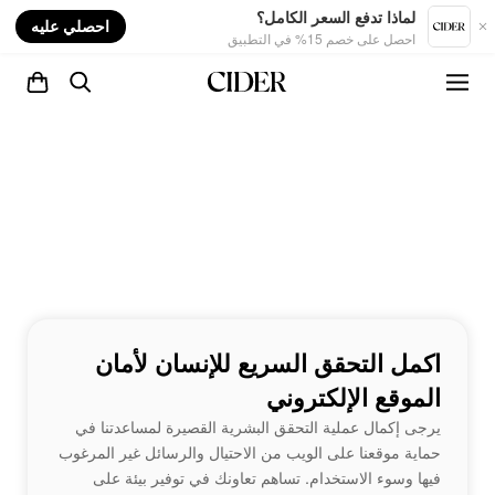
nt
لماذا تدفع السعر الكامل؟
احصلي عليه
احصل على خصم 15% في التطبيق
اكمل التحقق السريع للإنسان لأمان
الموقع الإلكتروني
يرجى إكمال عملية التحقق البشرية القصيرة لمساعدتنا في
حماية موقعنا على الويب من الاحتيال والرسائل غير المرغوب
فيها وسوء الاستخدام. تساهم تعاونك في توفير بيئة على