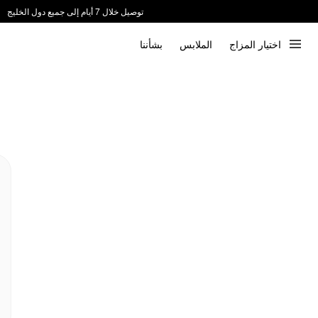
توصيل خلال 7 أيام إلى جميع دول الخليج
ندعم الدفع عند الاستلام 📦
اختيار المزاج
الملابس
بشأننا