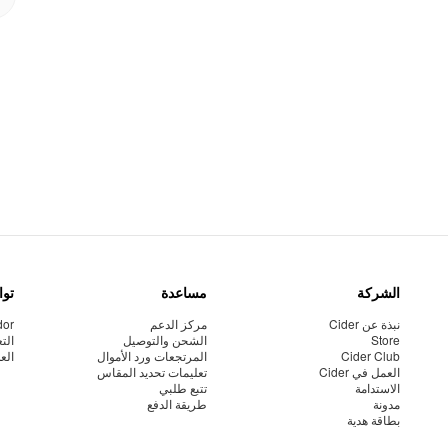
الشركة
مساعدة
توا
نبذة عن Cider
مركز الدعم
dor
Store
الشحن والتوصيل
الت
Cider Club
المرتجعات ورد الأموال
الع
العمل في Cider
تعليمات تحديد المقاس
الاستدامة
تتبع طلبي
مدونة
طريقة الدفع
بطاقة هدية