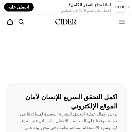
nt
لماذا تدفع السعر الكامل؟
احصلي عليه
احصل على خصم 15% في التطبيق
اكمل التحقق السريع للإنسان لأمان
الموقع الإلكتروني
يرجى إكمال عملية التحقق البشرية القصيرة لمساعدتنا في
حماية موقعنا على الويب من الاحتيال والرسائل غير المرغوب
فيها وسوء الاستخدام. تساهم تعاونك في توفير بيئة على