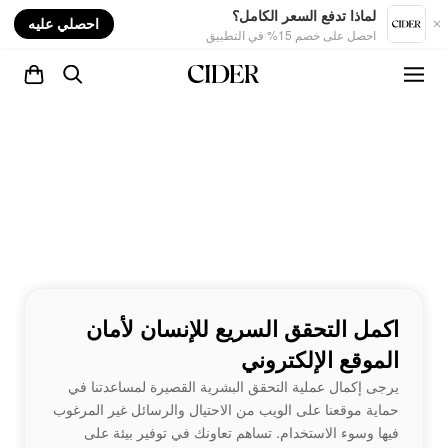
nt
لماذا تدفع السعر الكامل؟
احصلي عليه
احصل على خصم 15% في التطبيق
اكمل التحقق السريع للإنسان لأمان
الموقع الإلكتروني
يرجى إكمال عملية التحقق البشرية القصيرة لمساعدتنا في
حماية موقعنا على الويب من الاحتيال والرسائل غير المرغوب
فيها وسوء الاستخدام. تساهم تعاونك في توفير بيئة على