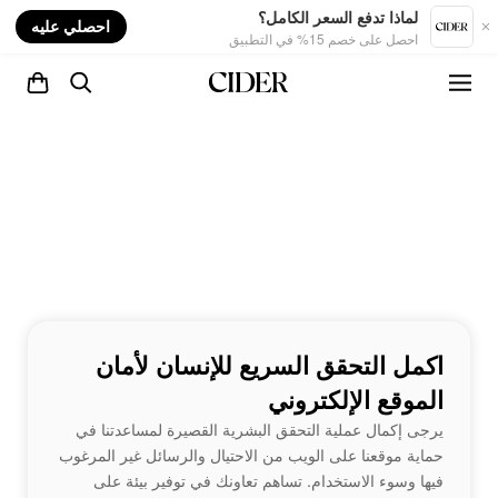
nt
لماذا تدفع السعر الكامل؟
احصلي عليه
احصل على خصم 15% في التطبيق
اكمل التحقق السريع للإنسان لأمان
الموقع الإلكتروني
يرجى إكمال عملية التحقق البشرية القصيرة لمساعدتنا في
حماية موقعنا على الويب من الاحتيال والرسائل غير المرغوب
فيها وسوء الاستخدام. تساهم تعاونك في توفير بيئة على