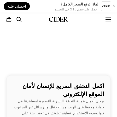
nt
لماذا تدفع السعر الكامل؟
احصلي عليه
احصل على خصم 15% في التطبيق
اكمل التحقق السريع للإنسان لأمان
الموقع الإلكتروني
يرجى إكمال عملية التحقق البشرية القصيرة لمساعدتنا في
حماية موقعنا على الويب من الاحتيال والرسائل غير المرغوب
فيها وسوء الاستخدام. تساهم تعاونك في توفير بيئة على