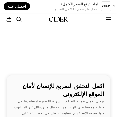
nt
لماذا تدفع السعر الكامل؟
احصلي عليه
احصل على خصم 15% في التطبيق
اكمل التحقق السريع للإنسان لأمان
الموقع الإلكتروني
يرجى إكمال عملية التحقق البشرية القصيرة لمساعدتنا في
حماية موقعنا على الويب من الاحتيال والرسائل غير المرغوب
فيها وسوء الاستخدام. تساهم تعاونك في توفير بيئة على