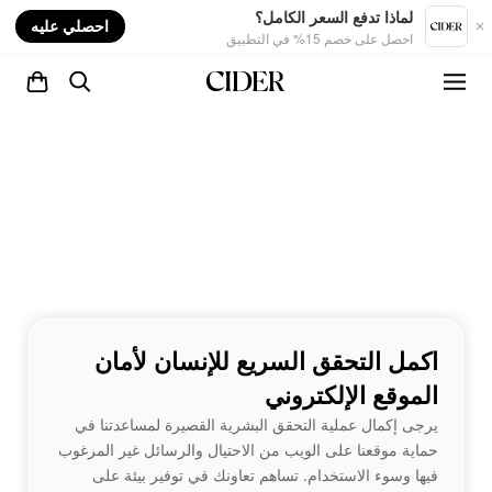
nt
لماذا تدفع السعر الكامل؟
احصلي عليه
احصل على خصم 15% في التطبيق
اكمل التحقق السريع للإنسان لأمان
الموقع الإلكتروني
يرجى إكمال عملية التحقق البشرية القصيرة لمساعدتنا في
حماية موقعنا على الويب من الاحتيال والرسائل غير المرغوب
فيها وسوء الاستخدام. تساهم تعاونك في توفير بيئة على