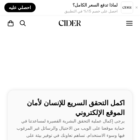
nt
لماذا تدفع السعر الكامل؟
احصلي عليه
احصل على خصم 15% في التطبيق
اكمل التحقق السريع للإنسان لأمان
الموقع الإلكتروني
يرجى إكمال عملية التحقق البشرية القصيرة لمساعدتنا في
حماية موقعنا على الويب من الاحتيال والرسائل غير المرغوب
فيها وسوء الاستخدام. تساهم تعاونك في توفير بيئة على