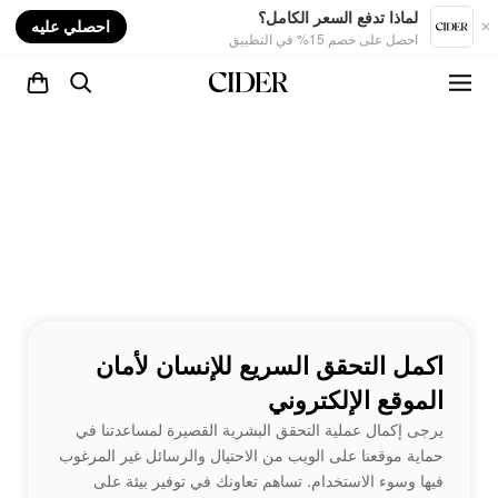
nt
لماذا تدفع السعر الكامل؟
احصلي عليه
احصل على خصم 15% في التطبيق
اكمل التحقق السريع للإنسان لأمان
الموقع الإلكتروني
يرجى إكمال عملية التحقق البشرية القصيرة لمساعدتنا في
حماية موقعنا على الويب من الاحتيال والرسائل غير المرغوب
فيها وسوء الاستخدام. تساهم تعاونك في توفير بيئة على