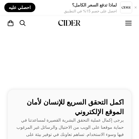
nt
لماذا تدفع السعر الكامل؟
احصلي عليه
احصل على خصم 15% في التطبيق
اكمل التحقق السريع للإنسان لأمان
الموقع الإلكتروني
يرجى إكمال عملية التحقق البشرية القصيرة لمساعدتنا في
حماية موقعنا على الويب من الاحتيال والرسائل غير المرغوب
فيها وسوء الاستخدام. تساهم تعاونك في توفير بيئة على