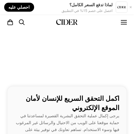
nt
لماذا تدفع السعر الكامل؟
احصلي عليه
احصل على خصم 15% في التطبيق
اكمل التحقق السريع للإنسان لأمان
الموقع الإلكتروني
يرجى إكمال عملية التحقق البشرية القصيرة لمساعدتنا في
حماية موقعنا على الويب من الاحتيال والرسائل غير المرغوب
فيها وسوء الاستخدام. تساهم تعاونك في توفير بيئة على