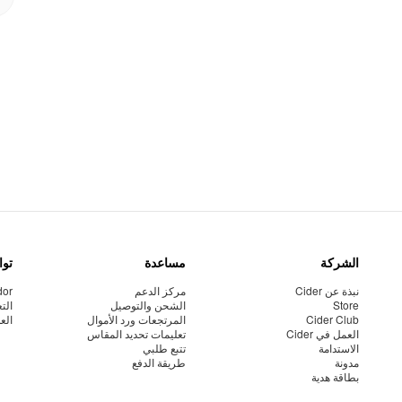
الشركة
مساعدة
توا
نبذة عن Cider
مركز الدعم
dor
Store
الشحن والتوصيل
الت
Cider Club
المرتجعات ورد الأموال
الع
العمل في Cider
تعليمات تحديد المقاس
الاستدامة
تتبع طلبي
مدونة
طريقة الدفع
بطاقة هدية