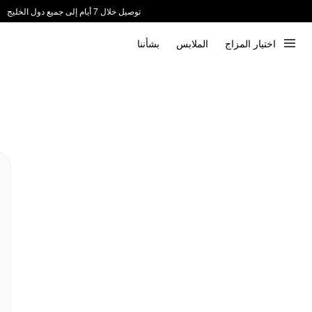
توصيل خلال 7 أيام إلى جميع دول الخليج
ندعم الدفع عند الاستلام 📦
اختيار المزاج
الملابس
بشأننا