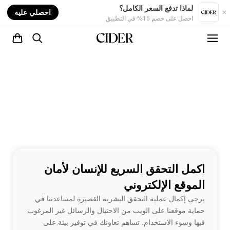
nt
لماذا تدفع السعر الكامل؟
احصلي عليه
احصل على خصم 15% في التطبيق
اكمل التحقق السريع للإنسان لأمان
الموقع الإلكتروني
يرجى إكمال عملية التحقق البشرية القصيرة لمساعدتنا في
حماية موقعنا على الويب من الاحتيال والرسائل غير المرغوب
فيها وسوء الاستخدام. تساهم تعاونك في توفير بيئة على