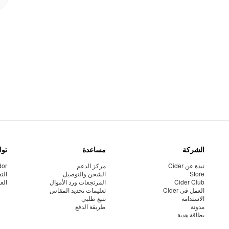
الشركة
مساعدة
توا
نبذة عن Cider
مركز الدعم
dor
Store
الشحن والتوصيل
الت
Cider Club
المرتجعات ورد الأموال
الع
العمل في Cider
تعليمات تحديد المقاس
الاستدامة
تتبع طلبي
مدونة
طريقة الدفع
بطاقة هدية