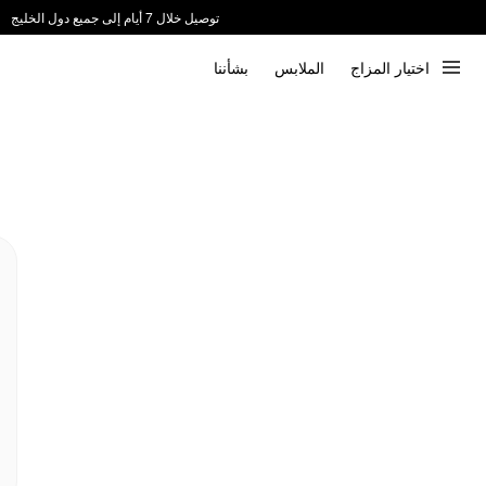
توصيل خلال 7 أيام إلى جميع دول الخليج
ندعم الدفع عند الاستلام 📦
اختيار المزاج
الملابس
بشأننا