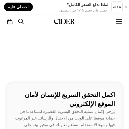
nt
لماذا تدفع السعر الكامل؟
احصلي عليه
احصل على خصم 15% في التطبيق
اكمل التحقق السريع للإنسان لأمان
الموقع الإلكتروني
يرجى إكمال عملية التحقق البشرية القصيرة لمساعدتنا في
حماية موقعنا على الويب من الاحتيال والرسائل غير المرغوب
فيها وسوء الاستخدام. تساهم تعاونك في توفير بيئة على