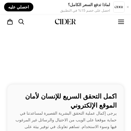
nt
لماذا تدفع السعر الكامل؟
احصلي عليه
احصل على خصم 15% في التطبيق
اكمل التحقق السريع للإنسان لأمان
الموقع الإلكتروني
يرجى إكمال عملية التحقق البشرية القصيرة لمساعدتنا في
حماية موقعنا على الويب من الاحتيال والرسائل غير المرغوب
فيها وسوء الاستخدام. تساهم تعاونك في توفير بيئة على