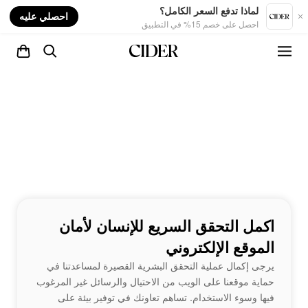
nt
لماذا تدفع السعر الكامل؟
احصلي عليه
احصل على خصم 15% في التطبيق
اكمل التحقق السريع للإنسان لأمان
الموقع الإلكتروني
يرجى إكمال عملية التحقق البشرية القصيرة لمساعدتنا في
حماية موقعنا على الويب من الاحتيال والرسائل غير المرغوب
فيها وسوء الاستخدام. تساهم تعاونك في توفير بيئة على