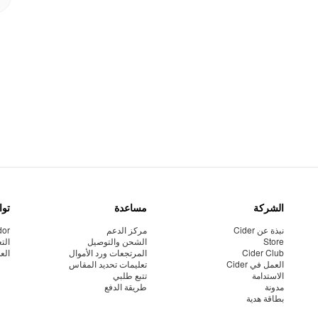
الشركة
مساعدة
توا
نبذة عن Cider
مركز الدعم
dor
Store
الشحن والتوصيل
الت
Cider Club
المرتجعات ورد الأموال
الع
العمل في Cider
تعليمات تحديد المقاس
الاستدامة
تتبع طلبي
مدونة
طريقة الدفع
بطاقة هدية