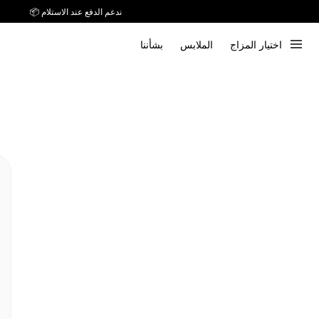
ندعم الدفع عند الاستلام 📦
اختيار المزاج
الملابس
بشأننا