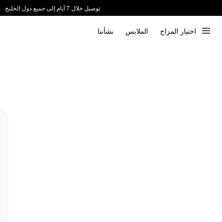
توصيل خلال 7 أيام إلى جميع دول الخليج
ندعم الدفع عند الاستلام 📦
اختيار المزاج
الملابس
بشأننا