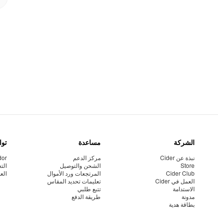
الشركة
مساعدة
توا
نبذة عن Cider
مركز الدعم
dor
Store
الشحن والتوصيل
الت
Cider Club
المرتجعات ورد الأموال
الع
العمل في Cider
تعليمات تحديد المقاس
الاستدامة
تتبع طلبي
مدونة
طريقة الدفع
بطاقة هدية