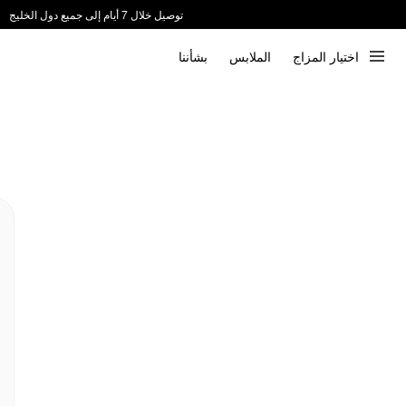
توصيل خلال 7 أيام إلى جميع دول الخليج
ندعم الدفع عند الاستلام 📦
اختيار المزاج
الملابس
بشأننا