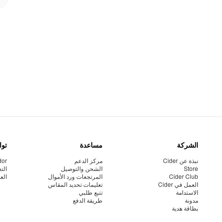
الشركة
مساعدة
توا
نبذة عن Cider
مركز الدعم
dor
Store
الشحن والتوصيل
الت
Cider Club
المرتجعات ورد الأموال
الع
العمل في Cider
تعليمات تحديد المقاس
الاستدامة
تتبع طلبي
مدونة
طريقة الدفع
بطاقة هدية