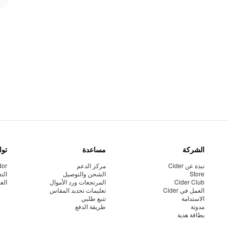
الشركة
مساعدة
توا
نبذة عن Cider
مركز الدعم
dor
Store
الشحن والتوصيل
الت
Cider Club
المرتجعات ورد الأموال
الع
العمل في Cider
تعليمات تحديد المقاس
الاستدامة
تتبع طلبي
مدونة
طريقة الدفع
بطاقة هدية