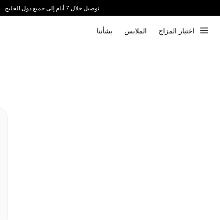
توصيل خلال 7 أيام إلى جميع دول الخليج
ندعم الدفع عند الاستلام 📦
اختيار المزاج
الملابس
بشأننا