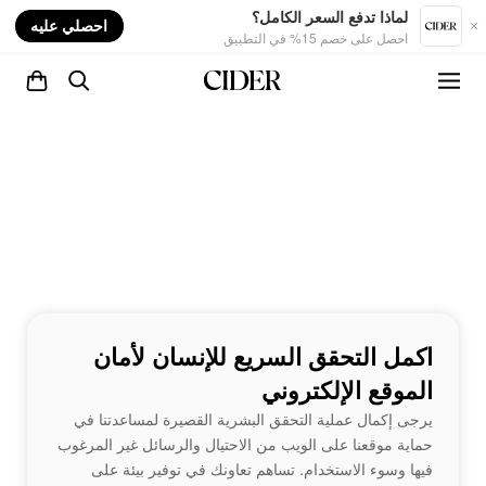
nt
لماذا تدفع السعر الكامل؟
احصلي عليه
احصل على خصم 15% في التطبيق
اكمل التحقق السريع للإنسان لأمان
الموقع الإلكتروني
يرجى إكمال عملية التحقق البشرية القصيرة لمساعدتنا في
حماية موقعنا على الويب من الاحتيال والرسائل غير المرغوب
فيها وسوء الاستخدام. تساهم تعاونك في توفير بيئة على