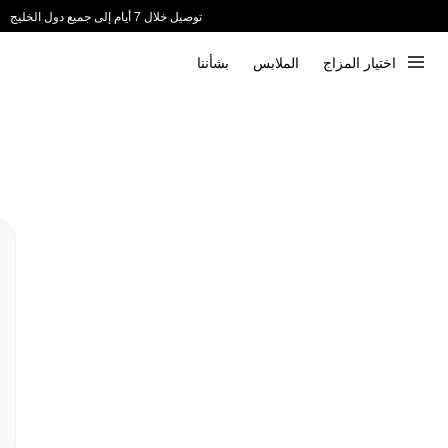
توصيل خلال 7 أيام إلى جميع دول الخليج
ندعم الدفع عند الاستلام 📦
اختيار المزاج
الملابس
بشأننا