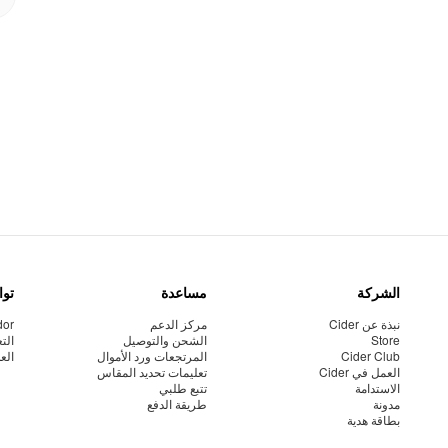
الشركة
مساعدة
توا
نبذة عن Cider
مركز الدعم
dor
Store
الشحن والتوصيل
الت
Cider Club
المرتجعات ورد الأموال
الع
العمل في Cider
تعليمات تحديد المقاس
الاستدامة
تتبع طلبي
مدونة
طريقة الدفع
بطاقة هدية