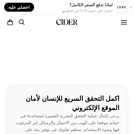
nt
لماذا تدفع السعر الكامل؟
احصلي عليه
احصل على خصم 15% في التطبيق
اكمل التحقق السريع للإنسان لأمان
الموقع الإلكتروني
يرجى إكمال عملية التحقق البشرية القصيرة لمساعدتنا في
حماية موقعنا على الويب من الاحتيال والرسائل غير المرغوب
فيها وسوء الاستخدام. تساهم تعاونك في توفير بيئة على