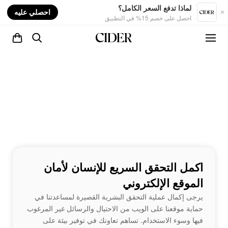
nt
لماذا تدفع السعر الكامل؟
احصلي عليه
احصل على خصم 15% في التطبيق
اكمل التحقق السريع للإنسان لأمان
الموقع الإلكتروني
يرجى إكمال عملية التحقق البشرية القصيرة لمساعدتنا في
حماية موقعنا على الويب من الاحتيال والرسائل غير المرغوب
فيها وسوء الاستخدام. تساهم تعاونك في توفير بيئة على