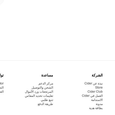
الشركة
مساعدة
توا
نبذة عن Cider
مركز الدعم
dor
Store
الشحن والتوصيل
الت
Cider Club
المرتجعات ورد الأموال
الع
العمل في Cider
تعليمات تحديد المقاس
الاستدامة
تتبع طلبي
مدونة
طريقة الدفع
بطاقة هدية