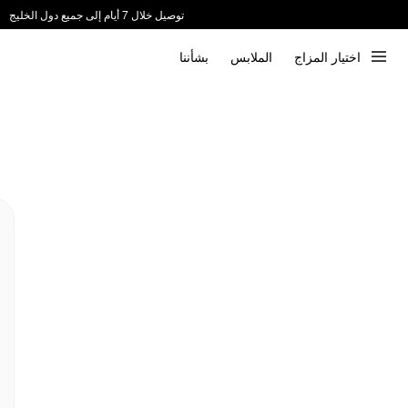
توصيل خلال 7 أيام إلى جميع دول الخليج
ندعم الدفع عند الاستلام 📦
اختيار المزاج
الملابس
بشأننا