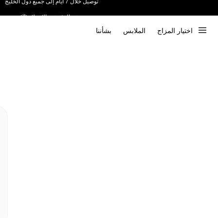
ندعم الدفع عند الاستلام 📦
اختيار المزاج
الملابس
بشأننا