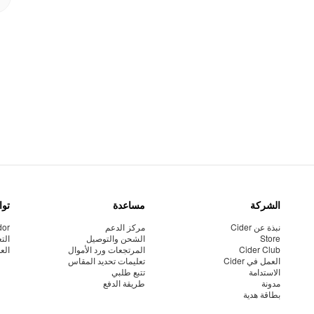
الشركة
مساعدة
توا
نبذة عن Cider
مركز الدعم
dor
Store
الشحن والتوصيل
الت
Cider Club
المرتجعات ورد الأموال
الع
العمل في Cider
تعليمات تحديد المقاس
الاستدامة
تتبع طلبي
مدونة
طريقة الدفع
بطاقة هدية