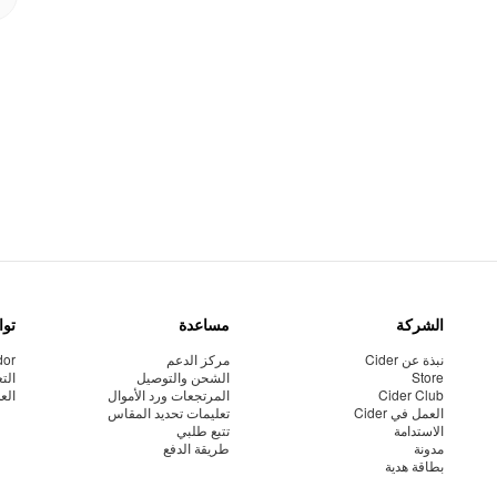
الشركة
مساعدة
توا
نبذة عن Cider
مركز الدعم
dor
Store
الشحن والتوصيل
الت
Cider Club
المرتجعات ورد الأموال
الع
العمل في Cider
تعليمات تحديد المقاس
الاستدامة
تتبع طلبي
مدونة
طريقة الدفع
بطاقة هدية