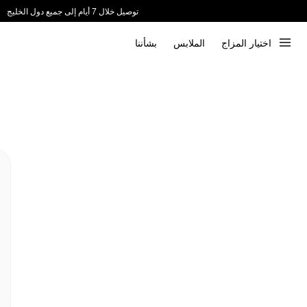
توصيل خلال 7 أيام إلى جميع دول الخليج
ندعم الدفع عند الاستلام 📦
اختيار المزاج
الملابس
بشأننا