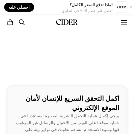
nt
لماذا تدفع السعر الكامل؟
احصلي عليه
احصل على خصم 15% في التطبيق
اكمل التحقق السريع للإنسان لأمان
الموقع الإلكتروني
يرجى إكمال عملية التحقق البشرية القصيرة لمساعدتنا في
حماية موقعنا على الويب من الاحتيال والرسائل غير المرغوب
فيها وسوء الاستخدام. تساهم تعاونك في توفير بيئة على