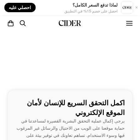
nt
لماذا تدفع السعر الكامل؟
احصلي عليه
احصل على خصم 15% في التطبيق
اكمل التحقق السريع للإنسان لأمان
الموقع الإلكتروني
يرجى إكمال عملية التحقق البشرية القصيرة لمساعدتنا في
حماية موقعنا على الويب من الاحتيال والرسائل غير المرغوب
فيها وسوء الاستخدام. تساهم تعاونك في توفير بيئة على