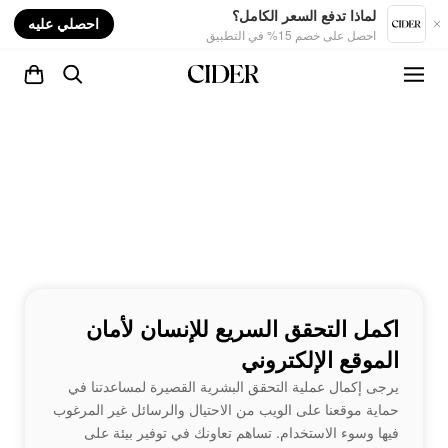
nt
لماذا تدفع السعر الكامل؟
احصلي عليه
احصل على خصم 15% في التطبيق
اكمل التحقق السريع للإنسان لأمان
الموقع الإلكتروني
يرجى إكمال عملية التحقق البشرية القصيرة لمساعدتنا في
حماية موقعنا على الويب من الاحتيال والرسائل غير المرغوب
فيها وسوء الاستخدام. تساهم تعاونك في توفير بيئة على