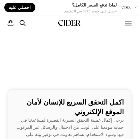
nt
لماذا تدفع السعر الكامل؟
احصلي عليه
احصل على خصم 15% في التطبيق
اكمل التحقق السريع للإنسان لأمان
الموقع الإلكتروني
يرجى إكمال عملية التحقق البشرية القصيرة لمساعدتنا في
حماية موقعنا على الويب من الاحتيال والرسائل غير المرغوب
فيها وسوء الاستخدام. تساهم تعاونك في توفير بيئة على