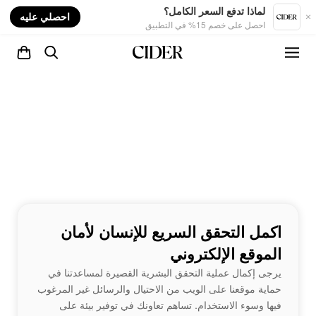
nt
لماذا تدفع السعر الكامل؟
احصلي عليه
احصل على خصم 15% في التطبيق
اكمل التحقق السريع للإنسان لأمان
الموقع الإلكتروني
يرجى إكمال عملية التحقق البشرية القصيرة لمساعدتنا في
حماية موقعنا على الويب من الاحتيال والرسائل غير المرغوب
فيها وسوء الاستخدام. تساهم تعاونك في توفير بيئة على