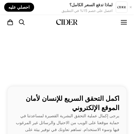
nt
لماذا تدفع السعر الكامل؟
احصلي عليه
احصل على خصم 15% في التطبيق
اكمل التحقق السريع للإنسان لأمان
الموقع الإلكتروني
يرجى إكمال عملية التحقق البشرية القصيرة لمساعدتنا في
حماية موقعنا على الويب من الاحتيال والرسائل غير المرغوب
فيها وسوء الاستخدام. تساهم تعاونك في توفير بيئة على