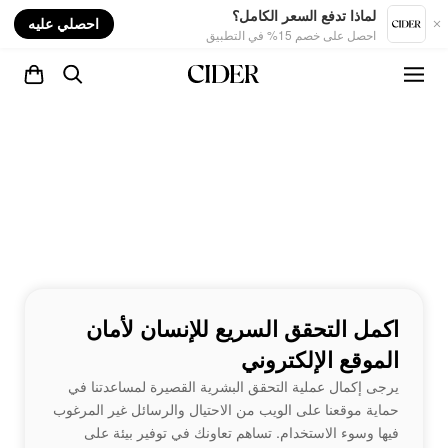
nt
لماذا تدفع السعر الكامل؟
احصلي عليه
احصل على خصم 15% في التطبيق
اكمل التحقق السريع للإنسان لأمان
الموقع الإلكتروني
يرجى إكمال عملية التحقق البشرية القصيرة لمساعدتنا في
حماية موقعنا على الويب من الاحتيال والرسائل غير المرغوب
فيها وسوء الاستخدام. تساهم تعاونك في توفير بيئة على