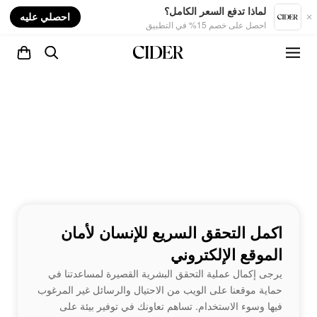
nt
لماذا تدفع السعر الكامل؟
احصلي عليه
احصل على خصم 15% في التطبيق
اكمل التحقق السريع للإنسان لأمان
الموقع الإلكتروني
يرجى إكمال عملية التحقق البشرية القصيرة لمساعدتنا في
حماية موقعنا على الويب من الاحتيال والرسائل غير المرغوب
فيها وسوء الاستخدام. تساهم تعاونك في توفير بيئة على