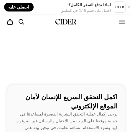
nt
لماذا تدفع السعر الكامل؟
احصلي عليه
احصل على خصم 15% في التطبيق
اكمل التحقق السريع للإنسان لأمان
الموقع الإلكتروني
يرجى إكمال عملية التحقق البشرية القصيرة لمساعدتنا في
حماية موقعنا على الويب من الاحتيال والرسائل غير المرغوب
فيها وسوء الاستخدام. تساهم تعاونك في توفير بيئة على