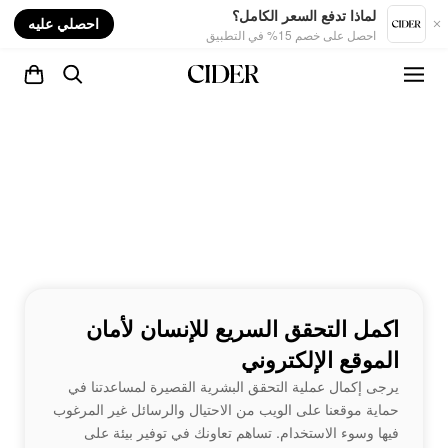
nt
لماذا تدفع السعر الكامل؟
احصلي عليه
احصل على خصم 15% في التطبيق
اكمل التحقق السريع للإنسان لأمان
الموقع الإلكتروني
يرجى إكمال عملية التحقق البشرية القصيرة لمساعدتنا في
حماية موقعنا على الويب من الاحتيال والرسائل غير المرغوب
فيها وسوء الاستخدام. تساهم تعاونك في توفير بيئة على