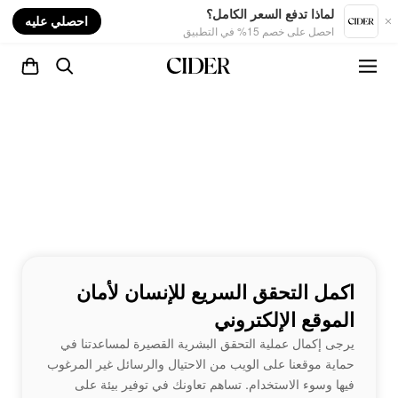
nt
لماذا تدفع السعر الكامل؟
احصلي عليه
احصل على خصم 15% في التطبيق
اكمل التحقق السريع للإنسان لأمان
الموقع الإلكتروني
يرجى إكمال عملية التحقق البشرية القصيرة لمساعدتنا في
حماية موقعنا على الويب من الاحتيال والرسائل غير المرغوب
فيها وسوء الاستخدام. تساهم تعاونك في توفير بيئة على