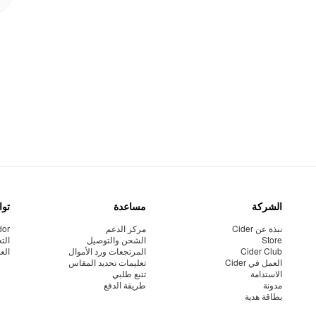
الشركة
مساعدة
توا
نبذة عن Cider
مركز الدعم
dor
Store
الشحن والتوصيل
الت
Cider Club
المرتجعات ورد الأموال
الع
العمل في Cider
تعليمات تحديد المقاس
الاستدامة
تتبع طلبي
مدونة
طريقة الدفع
بطاقة هدية