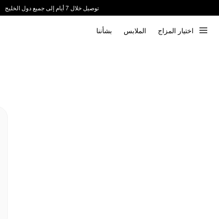
توصيل خلال 7 أيام إلى جميع دول الخليج
ندعم الدفع عند الاستلام 📦
اختيار المزاج
الملابس
بشأننا