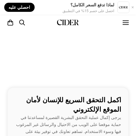
nt
لماذا تدفع السعر الكامل؟
احصلي عليه
احصل على خصم 15% في التطبيق
اكمل التحقق السريع للإنسان لأمان
الموقع الإلكتروني
يرجى إكمال عملية التحقق البشرية القصيرة لمساعدتنا في
حماية موقعنا على الويب من الاحتيال والرسائل غير المرغوب
فيها وسوء الاستخدام. تساهم تعاونك في توفير بيئة على